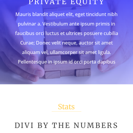
PRIVATE EQUITY
Mauris blandit aliquet elit, eget tincidunt nibh
pulvinar a. Vestibulum ante ipsum primis in
faucibus orci luctus et ultrices posuere cubilia
Curae; Donec velit neque, auctor sit amet
aliquam vel, ullamcorper sit amet ligula.
Pellentesque in ipsum id orci porta dapibus
Stats
DIVI BY THE NUMBERS