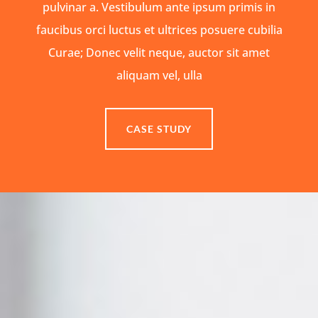
pulvinar a. Vestibulum ante ipsum primis in
faucibus orci luctus et ultrices posuere cubilia
Curae; Donec velit neque, auctor sit amet
aliquam vel, ulla
CASE STUDY