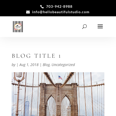
703-942-8988
info@hellobeautifulstudio.com
BLOG TITLE 1
by
|
Aug 1, 2018
|
Blog
,
Uncategorized